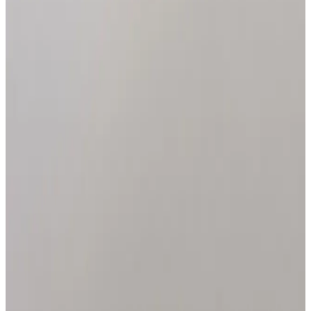
Bomba freno Universal Tmmp
$ 0
1
Añadir
(
0
)
Guaya Acelerador Racing triple AAA Roja
$ 0
1
Añadir
(
0
)
Leva Asv Disco Tornasol
$ 0
1
Añadir