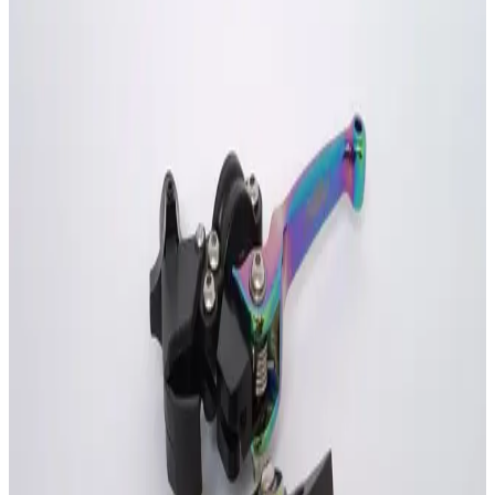
1
Añadir
(
0
)
Llanta Kontrol 90 90 19 Tl Llanta Delantera Ttr
125 150 Xtz Mrx 125 150
$ 85.000
1
Añadir
(
0
)
Llanta Magik 130 70 17 Tl Llanta Trasera Tipo
Original Pular 180
$ 175.000
1
Añadir
(
0
)