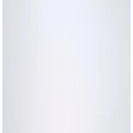
chasis
Tienda Motofox
Mostrando
1
-
12
de
456
resultados
Ordenar por
Defecto
(
0
)
Manubrio mrx 150/125
$ 99.000
1
Añadir
(
0
)
Llanta Irc 130 80 17 Tl Doble Proposito Marca Irc
$ 245.000