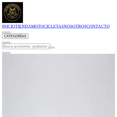
INICIO
TIENDA
MOTOCICLETAS
NOSOTROS
CONTACTO
CATEGORÍAS
Todas
ACCESORIOS
ACEITES Y GRASAS
ALETAS DE FAROLA AMORTIGUADORES
Aceites lubricantes
BALINERAS Y RODAMIENTOS
BANDAS Y PASTILLAS DE FRENO
BOBINA CDI INSTALACION
BOBINAS
BOMBILLOS
Baterías
CAMBIOS Y CAJA DE CAMBIOS
CARBURADORES
CDI GENERICOS/MOTOR ARRANQUE
CILINDROS
CILINDROS KYMCO
COLAS DE SILLIN
COLEPATOS
COMANDOS
CUNAS DE DIRECCION
Cables y guayas
Cascos
Cascos y accesorios
DIRECCIONALES
DIRECCIONALES STOP COMPLETOS Y LENTES
DIRECCIONALES Y LENTES DE DIRECCIONAL
DISCO SEPARADOR CLUTCH CLUTCH DE UNA VIA