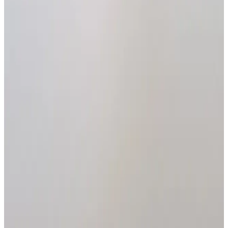
1
Añadir
(
0
)
Amortiguador Eco Deluxe
$ 0
1
Añadir
(
0
)
Bomba freno Tiponisin
$ 0
1
Añadir
(
0
)