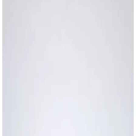
DISCOS CLUTCH
DISCOS DE CLUTCH
EJES BUJES KIT DE BUJES PASADORES
EMBLEMAS
EMPAQUETADURA ORIGINAL
EMPAQUETADURA ORIGINAL BAJAJ
ESPEJOS TANQUES
ESPUMAS
Eléctricos
FAROLAS PITOS
FAROLAS Y CUENCAS DE FAROLA GENERICAS
FAROLAS/STOPS/DIRECCIONALES
Filtros
Frenos
GATO LATERAL CENTRAL PUENTES
GUARDA BARROS ORIGINALES YAMAHA
GUAYAS ORIGINALES
Herrajes
Iluminación
Kit Arrastre
LLANTAS
Llantas
MANIGUETAS
MANIGUETAS ORIGINALES AKT
Motor
Motor y transmisión
Ofertas
PARRILLAS
PARTES DE CHASIS
PARTES DE MOTOR
PEDAL CRANK FRENO
PEDAL DE FRENO Y CAMBIOS
PEDALES DE FRENO GENERICOS
PIÑONES BAJAJ
RETENEDORES ORING ORIGINALES HONDA
RETENEDORES SELLOS VALVULA ORRIGNS
SEGUROS
SEPARADOR DISCOS DE CLUTCH
SWICHES DE ENCENDIDO DE STOP SEGURO
SWITCHES
TRANSMISIONES
TRANSMISIONES (KIT ARRASTRE)
TRANSMISIONES PIÑON SALIDA SPROKET
Uncategorized