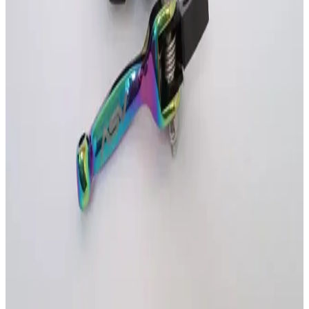
Llanta 130 70 12 Tl Marca Kontrol Trasera Bws
Agility 125 Tipo Doble proposito
$ 0
1
Añadir
(
0
)
Llanta 225 17 Tt Marca Chaoyang
$ 78.000
1
Añadir
(
0
)
Amortiguador Cripton 110
$ 0